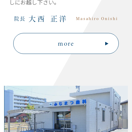
しにお越し下さい。
大西 正洋
院長
Masahiro Onishi
more