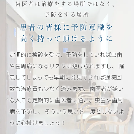
歯医者は治療をする場所ではなく、
予防をする場所
患者の皆様に予防意識を
高く持って頂けるように
定期的に検診を受け、予防をしていれば虫歯
や歯周病になるリスクは避けられますし、
罹
患してしまっても早期に発見できれば通院回
数も治療費も少なく済みます。
歯医者が嫌い
な人こそ定期的に歯医者に通い、虫歯や歯周
病を予防し、
そういう思いを二度としないよ
うに心掛けましょう！