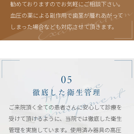
Examinatio
勧めておりますのでお気軽にご相談下さい。
血圧の薬による副作用で歯茎が腫れあがって
しまった場合なども対応させて頂きます。
Hygiene
05
management
徹底した衛生管理
ご来院頂く全ての患者さんに安心して診療を
受けて頂けるように、当院では徹底した衛生
管理を実施しています。使用済み器具の高圧