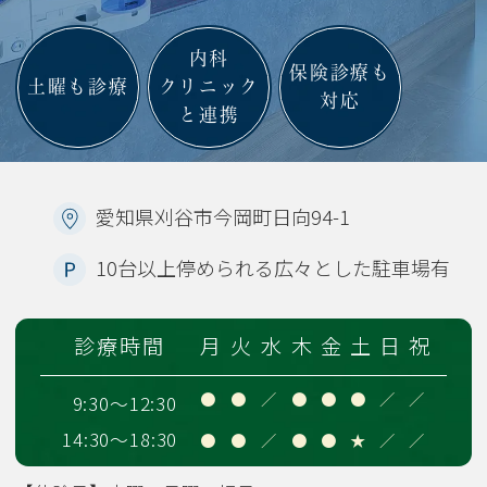
内科
保険診療も
土曜も診療
クリニック
対応
と連携
愛知県刈谷市今岡町日向
94-1
10
台以上停められる広々とした駐車場有
診療時間
月
火
水
木
金
土
日
祝
●
●
／
●
●
●
／
／
9:30～12:30
14:30～18:30
●
●
／
●
●
★
／
／